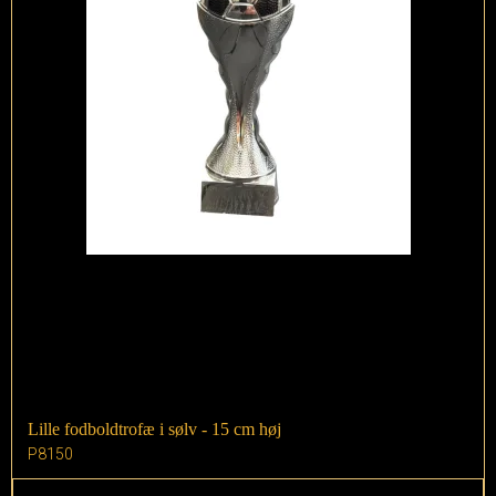
Lille fodboldtrofæ i sølv - 15 cm høj
P8150