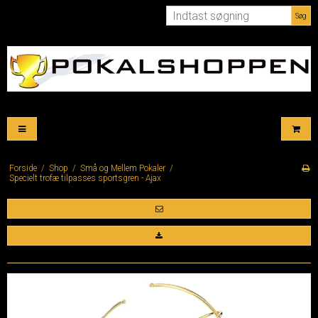
Søg
Forside
/
Shop
/
Små og Mellem Pokaler
/
Specielt trofæ tilpasses sportsgren - Ajax