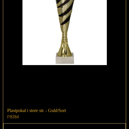
Plastpokal i store str. - Guld/Sort
P8384