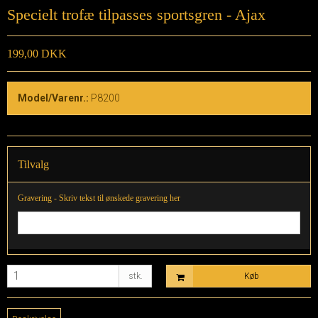
Specielt trofæ tilpasses sportsgren - Ajax
199,00 DKK
Model/Varenr.:
P8200
Tilvalg
Gravering - Skriv tekst til ønskede gravering her
stk.
Køb