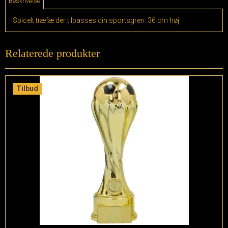
Beskrivelse
Spicelt træfæ der tilpasses din sportsgren. 36 cm høj
Relaterede produkter
Tilbud