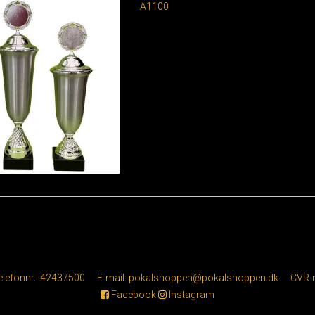
A1100
elefonnr.
:
42437500
E-mail
:
pokalshoppen@pokalshoppen.dk
CVR-
Facebook
Instagram