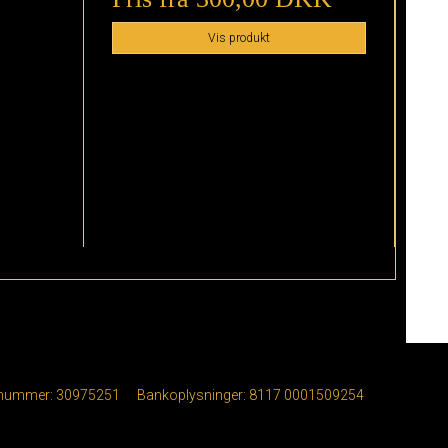
Vis produkt
nummer
:
30975251
Bankoplysninger
:
8117 0001509254