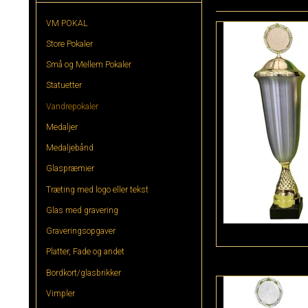
VM POKAL
Store Pokaler
Små og Mellem Pokaler
Statuetter
Vandrepokaler
Medaljer
Medaljebånd
Glaspræmier
Træting med logo eller tekst
Glas med gravering
Graveringsopgaver
Platter, Fade og andet
Bordkort/glasbrikker
Vimpler