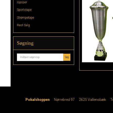
Isposer
Sportstape
Strømpetape
Rest Salg
Søgning
Søg
Pokalshoppen
Nørrebred 97
2625 Vallensbæk
T