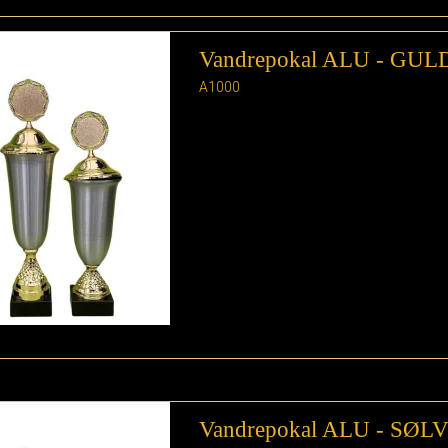
Vandrepokal ALU - GUL
A1000
Vandrepokal ALU - SØL