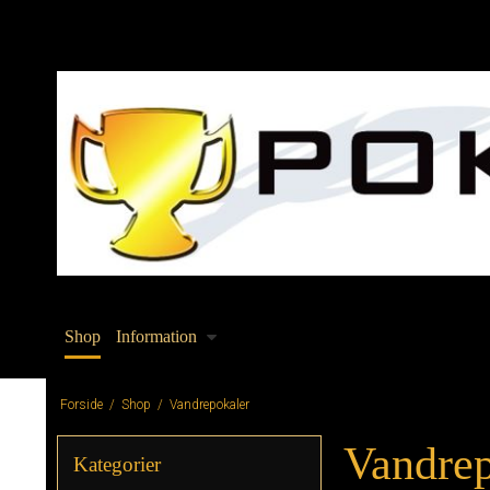
Shop
Information
Forside
/
Shop
/
Vandrepokaler
Vandrep
Kategorier