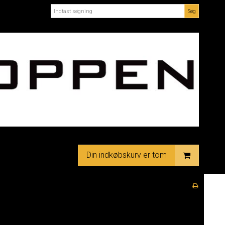
Søg
Din indkøbskurv er tom