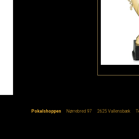
Pokalshoppen
Nørrebred 97
2625 Vallensbæk
T