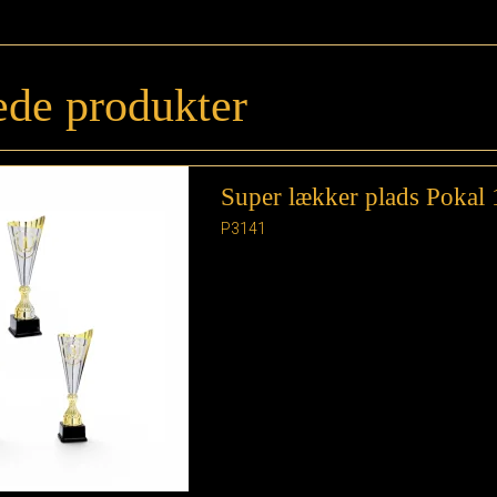
ede produkter
Super lækker plads Pokal 
P3141