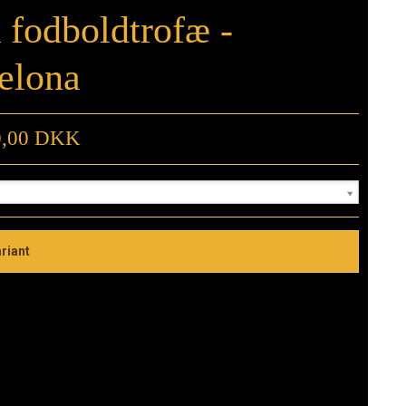
 fodboldtrofæ -
elona
0,00 DKK
e
riant