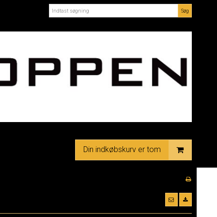
Søg
Din indkøbskurv er tom