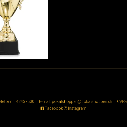
elefonnr.
:
42437500
E-mail
:
pokalshoppen@pokalshoppen.dk
CVR-
Facebook
Instagram