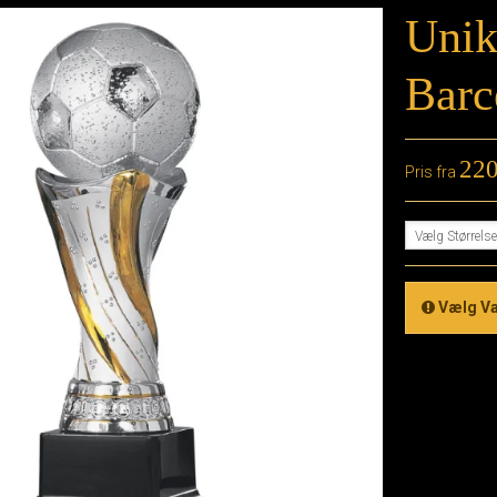
Unik
Barc
22
Pris fra
Vælg Størrels
Vælg Va