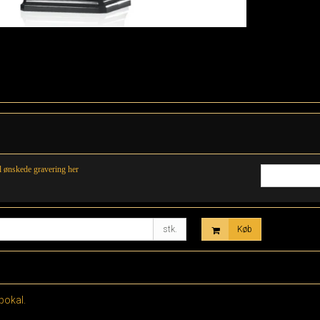
il ønskede gravering her
stk.
Køb
pokal.