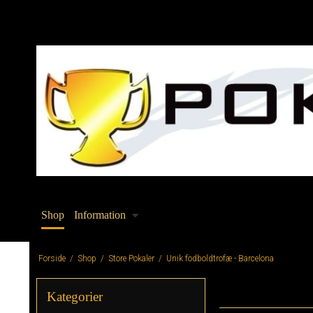
Shop
Information
Forside
/
Shop
/
Store Pokaler
/
Unik fodboldtrofæ - Barcelona
Kategorier