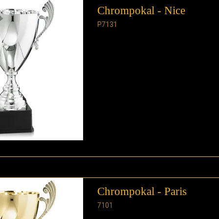
Chrompokal - Nice
P7131
Chrompokal - Paris
7101