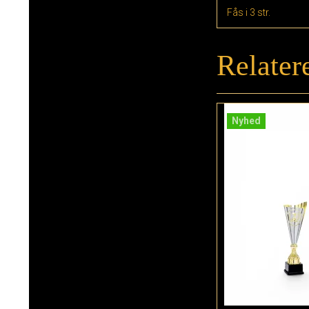
Fås i 3 str.
Relater
Nyhed