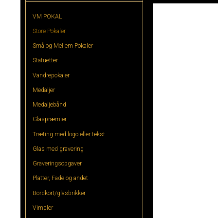
VM POKAL
Store Pokaler
Små og Mellem Pokaler
Statuetter
Vandrepokaler
Medaljer
Medaljebånd
Glaspræmier
Træting med logo eller tekst
Glas med gravering
Graveringsopgaver
Platter, Fade og andet
Bordkort/glasbrikker
Vimpler