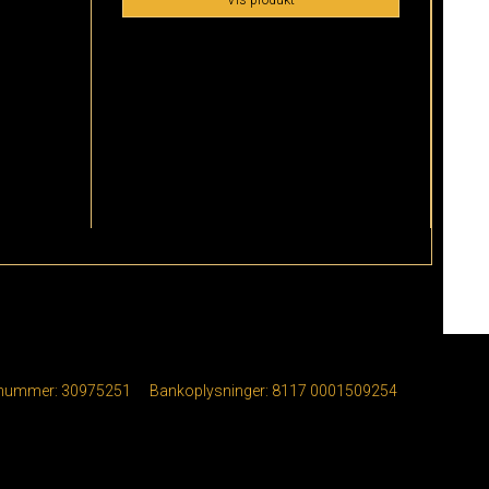
Vis produkt
nummer
:
30975251
Bankoplysninger
:
8117 0001509254