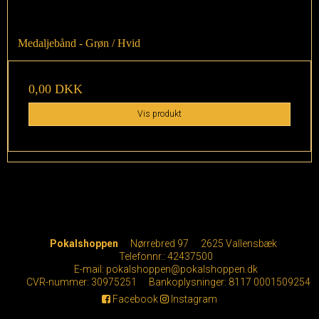
Medaljebånd - Grøn / Hvid
0,00 DKK
Vis produkt
Pokalshoppen
Nørrebred 97
2625 Vallensbæk
Telefonnr.
:
42437500
E-mail
:
pokalshoppen@pokalshoppen.dk
CVR-nummer
:
30975251
Bankoplysninger
:
8117 0001509254
Facebook
Instagram