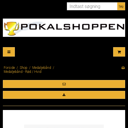
Søg
Forside
/
Shop
/
Medaljebånd
/
Medaljebånd - Rød / Hvid