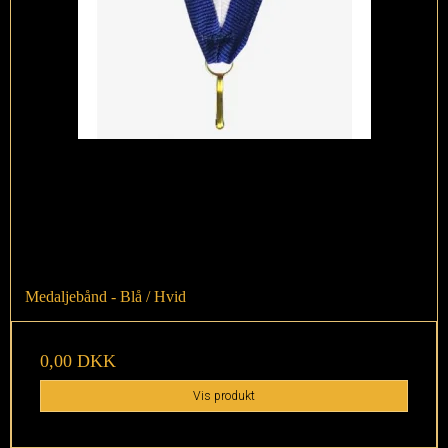
Medaljebånd - Blå / Hvid
0,00 DKK
Vis produkt