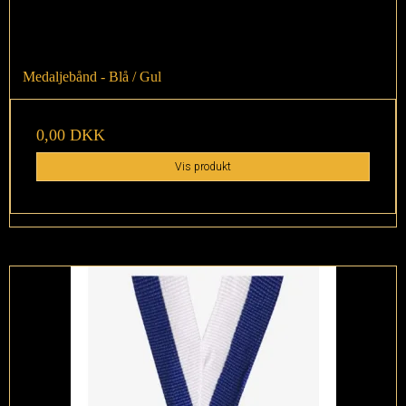
Medaljebånd - Blå / Gul
0,00 DKK
Vis produkt