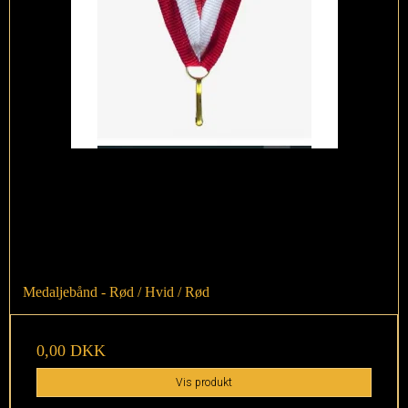
Medaljebånd - Rød / Hvid / Rød
0,00 DKK
Vis produkt