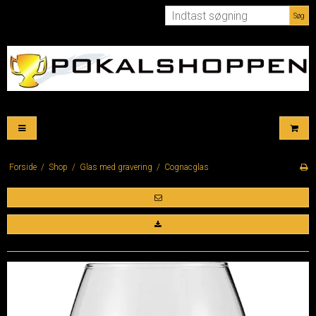
Søg
Forside
/
Shop
/
Glas med gravering
/
Cognacglas