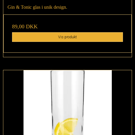
Gin & Tonic glas i unik design.
89,00 DKK
Vis produkt